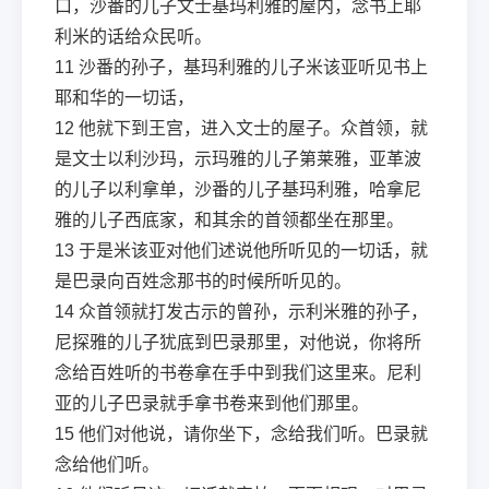
口，沙番的儿子文士基玛利雅的屋内，念书上耶
利米的话给众民听。
11
沙番的孙子，基玛利雅的儿子米该亚听见书上
耶和华的一切话，
12
他就下到王宫，进入文士的屋子。众首领，就
是文士以利沙玛，示玛雅的儿子第莱雅，亚革波
的儿子以利拿单，沙番的儿子基玛利雅，哈拿尼
雅的儿子西底家，和其余的首领都坐在那里。
13
于是米该亚对他们述说他所听见的一切话，就
是巴录向百姓念那书的时候所听见的。
14
众首领就打发古示的曾孙，示利米雅的孙子，
尼探雅的儿子犹底到巴录那里，对他说，你将所
念给百姓听的书卷拿在手中到我们这里来。尼利
亚的儿子巴录就手拿书卷来到他们那里。
15
他们对他说，请你坐下，念给我们听。巴录就
念给他们听。