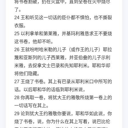
将书卷割破，扔在火盆中，直到全卷在火中烧尽
了。
24
王和听见这一切话的臣仆都不惧怕，也不撕裂
衣服。
25
以利拿单和第莱雅，并基玛利雅恳求王不要烧
这书卷，他却不听。
26
王就吩咐哈米勒的儿子（或作王的儿子）耶拉
篾和亚斯列的儿子西莱雅，并亚伯叠的儿子示利
米雅，去捉拿文士巴录和先知耶利米。耶和华却
将他们隐藏。
27
王烧了书卷。其上有巴录从耶利米口中所写的
话。以后耶和华的话临到耶利米说，
28
你再取一卷，将犹大王约雅敬所烧第一卷上的
一切话写在其上。
29
论到犹大王约雅敬你要说，耶和华如此说，你
烧了书卷，说，你为什么在其上写着，说巴比伦