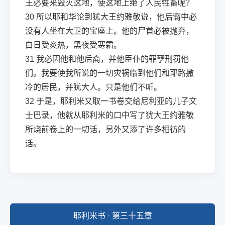
王必要来毁灭这地，使这地上绝了人民牲畜呢？
30
所以耶和华论到犹大王约雅敬说，他后裔中必
没有人坐在大卫的宝座上。他的尸首必被抛弃，
白日受炎热，黑夜受寒霜。
31
我必因他和他后裔，并他臣仆的罪孽刑罚他
们。我要使我所说的一切灾祸临到他们和耶路撒
冷的居民，并犹大人。只是他们不听。
32
于是，耶利米又取一书卷交给尼利亚的儿子文
士巴录，他就从耶利米的口中写了犹大王约雅敬
所烧前卷上的一切话，另外又添了许多相彷的
话。
耶利米书 · 第三十五章