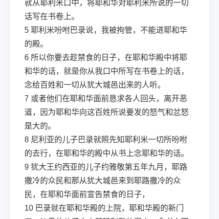
就从耶利米口中，将耶和华对耶利米所说的一切
话写在书卷上。
5
耶利米吩咐巴录说，我被拘管，不能进耶和华
的殿。
6
所以你要去趁禁食的日子，在耶和华殿中将耶
和华的话，就是你从我口中所写在书卷上的话，
念给百姓和一切从犹大城邑出来的人听。
7
或者他们在耶和华面前恳求各人回头，离开恶
道，因为耶和华向这百姓所说要发的怒气和忿怒
是大的。
8
尼利亚的儿子巴录就照先知耶利米一切所吩咐
的去行，在耶和华的殿中从书上念耶和华的话。
9
犹大王约西亚的儿子约雅敬第五年九月，耶路
撒冷的众民和那从犹大城邑来到耶路撒冷的众
民，在耶和华面前宣告禁食的日子，
10
巴录就在耶和华殿的上院，耶和华殿的新门