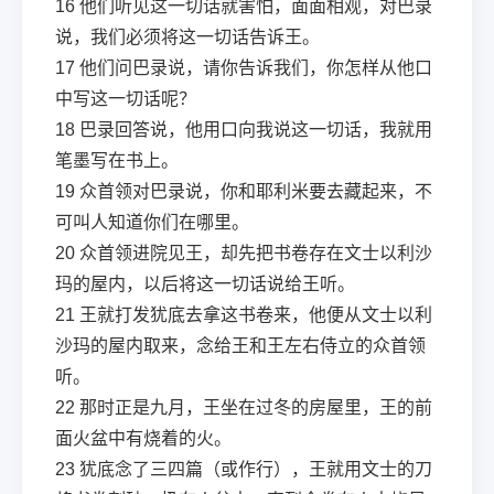
16
他们听见这一切话就害怕，面面相观，对巴录
说，我们必须将这一切话告诉王。
17
他们问巴录说，请你告诉我们，你怎样从他口
中写这一切话呢？
18
巴录回答说，他用口向我说这一切话，我就用
笔墨写在书上。
19
众首领对巴录说，你和耶利米要去藏起来，不
可叫人知道你们在哪里。
20
众首领进院见王，却先把书卷存在文士以利沙
玛的屋内，以后将这一切话说给王听。
21
王就打发犹底去拿这书卷来，他便从文士以利
沙玛的屋内取来，念给王和王左右侍立的众首领
听。
22
那时正是九月，王坐在过冬的房屋里，王的前
面火盆中有烧着的火。
23
犹底念了三四篇（或作行），王就用文士的刀