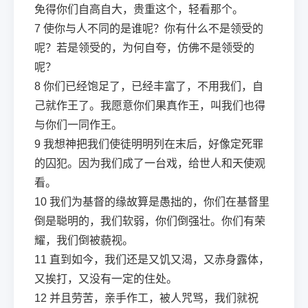
免得你们自高自大，贵重这个，轻看那个。
7
使你与人不同的是谁呢？你有什么不是领受的
呢？若是领受的，为何自夸，仿佛不是领受的
呢？
8
你们已经饱足了，已经丰富了，不用我们，自
己就作王了。我愿意你们果真作王，叫我们也得
与你们一同作王。
9
我想神把我们使徒明明列在末后，好像定死罪
的囚犯。因为我们成了一台戏，给世人和天使观
看。
10
我们为基督的缘故算是愚拙的，你们在基督里
倒是聪明的，我们软弱，你们倒强壮。你们有荣
耀，我们倒被藐视。
11
直到如今，我们还是又饥又渴，又赤身露体，
又挨打，又没有一定的住处。
12
并且劳苦，亲手作工，被人咒骂，我们就祝