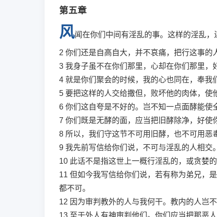
第五章
风
闻在你们中间有淫乱的事。这样的淫乱，
2
你们还是自高自大，并不哀痛，把行这事的
3
我身子虽不在你们那里，心却在你们那里，
4
就是你们聚会的时候，我的心也同在，奉我
5
要把这样的人交给撒但，败坏他的肉体，使
6
你们这自夸是不好的。岂不知一点面酵能使
7
你们既是无酵的面，应当把旧酵除净，好使
8
所以，我们守这节不可用旧酵，也不可用恶
9
我先前写信给你们说，不可与淫乱的人相交
10
此话不是指这世上一概行淫乱的，或贪婪的
11
但如今我写信给你们说，若有称为弟兄，是
都不可。
12
因为审判教外的人与我何干。教内的人岂不
13
至于外人有神审判他们。你们应当把那恶人