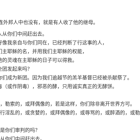
连外邦人中也没有，就是有人收了他的继母。
人从你们中间赶出去。
好像我亲自与你们同在，已经判断了行这事的人，
们主耶稣的名，并用我们主耶稣的权能，
他的灵魂在主耶稣的日子可以得救。
全团发起来吗？
你们成为新团。因为我们逾越节的羔羊基督已经被杀献祭了。
毒（或作阴毒），邪恶的酵，只用诚实真正的无酵饼。
。
，勒索的，或拜偶像的，若是这样，你们除非离开世界方可。
行淫乱的，或贪婪的，或拜偶像的，或辱骂的，或醉酒的，或勒
是你们审判的吗？
从你们中间赶出去。