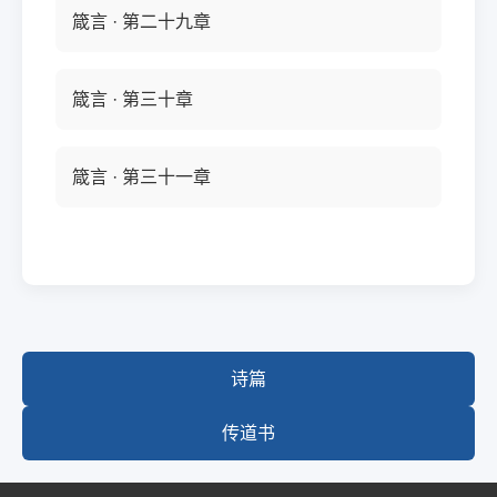
箴言 · 第二十九章
箴言 · 第三十章
箴言 · 第三十一章
诗篇
传道书