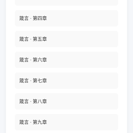
箴言 · 第四章
箴言 · 第五章
箴言 · 第六章
箴言 · 第七章
箴言 · 第八章
箴言 · 第九章