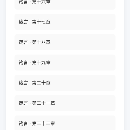
箴言 · 第十六章
箴言 · 第十七章
箴言 · 第十八章
箴言 · 第十九章
箴言 · 第二十章
箴言 · 第二十一章
箴言 · 第二十二章