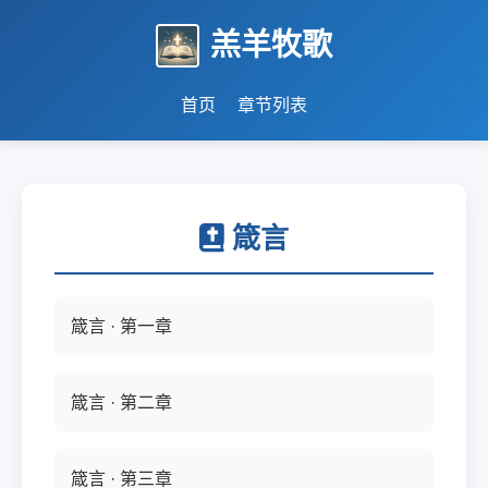
羔羊牧歌
首页
章节列表
箴言
箴言 · 第一章
箴言 · 第二章
箴言 · 第三章